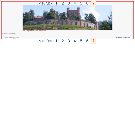
< zurück
1
2
Bild vergrößern: Bild anklicken!
Schloss Ortenberg
© www.badenpage.de
< zurück
1
2