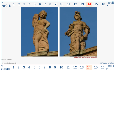
<
1
2
3
4
5
6
7
8
zurück