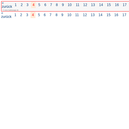
<
1
2
3
4
5
6
7
8
zurück
© www.badenpage.de
<
1
2
3
4
5
6
7
8
zurück