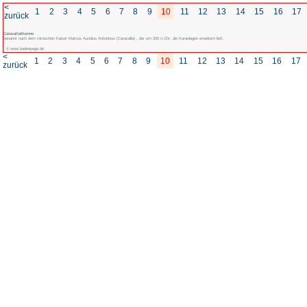
<
1
2
3
4
5
6
7
8
zurück
Caracallatherme
benannt nach dem römischen Kaiser Marcus Aurelius Antoninus (Caracalla) , der u
© www.badenpage.de
<
1
2
3
4
5
6
7
8
zurück