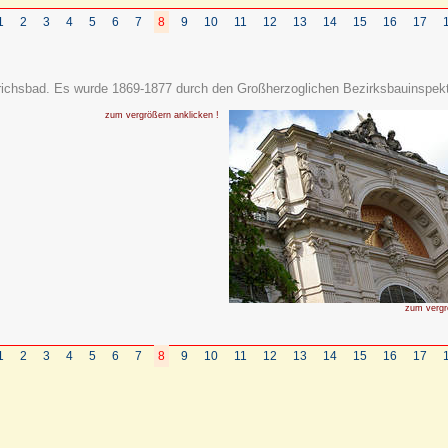
1
2
3
4
5
6
7
8
9
10
11
12
13
14
15
16
17
drichsbad. Es wurde 1869-1877 durch den Großherzoglichen Bezirksbauinspek
zum vergrößern anklicken !
zum vergr
1
2
3
4
5
6
7
8
9
10
11
12
13
14
15
16
17