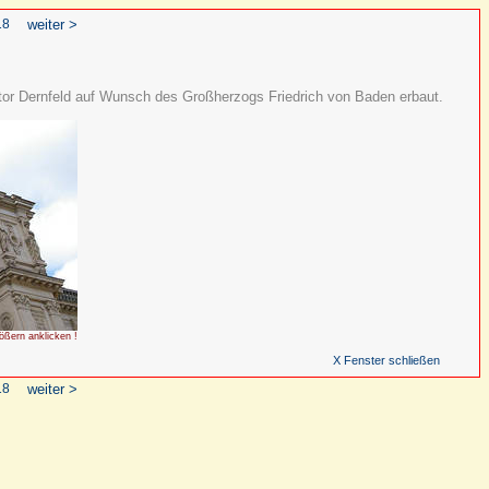
18
weiter >
tor Dernfeld auf Wunsch des Großherzogs Friedrich von Baden erbaut.
ößern anklicken !
X Fenster schließen
18
weiter >