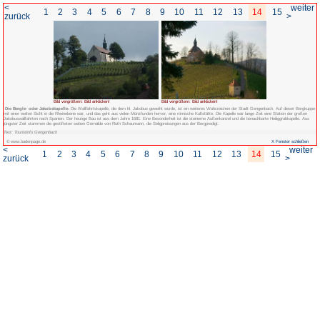
<
1
2
3
4
5
6
7
8
zurück
Bild vergrößern: Bild anklicken!
Die Bergle- oder Jakobskapelle:
Die Wallfahrtskapelle, die dem hl. Jakobus 
mit einer weiten Sicht in die Rheinebene war, und das geht aus vielen Münzfunden 
Jakobuswallfahrten nach Spanien. Der heutige Bau ist aus dem Jahre 1681. Eine B
jüngster Zeit stammen die gestifteten sieben Gemälde von Ruth Schaumann, die S
Text: Touristinfo Gengenbach
© www.badenpage.de
<