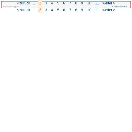
< zurück
1
2
3
4
5
© www.badenpage.de
< zurück
1
2
3
4
5