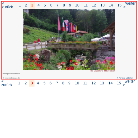
<
1
2
3
4
5
6
7
8
zurück