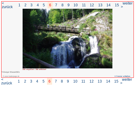
<
1
2
3
4
5
6
7
8
zurück