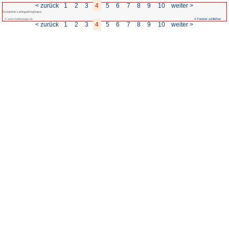
< zurück
1
2
3
4
5
Gutacher Leibgedinghaus
© www.badenpage.de
< zurück
1
2
3
4
5