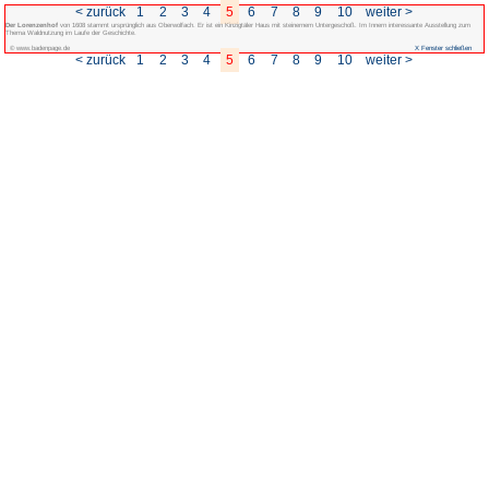
< zurück
1
2
3
4
5
Der Lorenzenhof
von 1608 stammt ursprünglich aus Oberwolfach. Er ist ein Kin
Thema Waldnutzung im Laufe der Geschichte.
© www.badenpage.de
< zurück
1
2
3
4
5