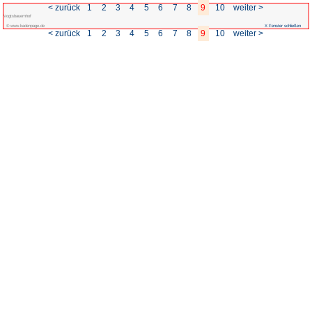
< zurück
1
2
3
4
5
Vogtsbauernhof
© www.badenpage.de
< zurück
1
2
3
4
5