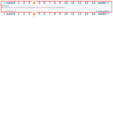
< zurück
1
2
3
4
5
6
7
Reichenau
Die Stiftskirche St. Peter und Paul im Ortsteil Niederzell (im Innern 900 Jahre al
© www.badenpage.de
< zurück
1
2
3
4
5
6
7