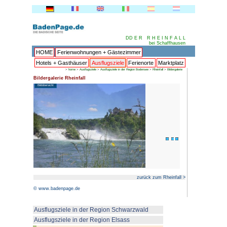
HOME
Ferienwohnungen + 
Hotels + Gasthäuser
Ausflu
>
home
>
Ausflugsziele
>
Ausflu
Bildergalerie Rheinfall
Bildübersicht