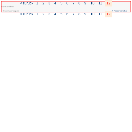
< zurück
1
2
3
4
5
Stein
am Rhein
© www.badenpage.de
< zurück
1
2
3
4
5