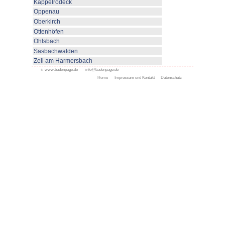
Dauer:
Tage
All resorts
Appenweier
Bad Peterstal-Griesbach
Bad Rippoldsau- Schapba
Durbach
Gengenbach
Ferienwohnungen
Gästezimmer
Urlaub auf dem Winzerhof
Urlaub auf dem Bauernhof
Ferienhäuser