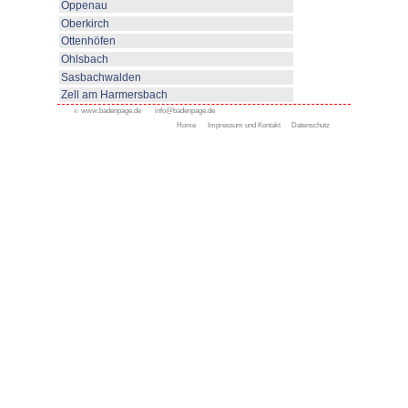
Ferienwohnungen Hof Bassler
Kappelrodeck
Alle Ferienorte
Appenweier
Bad Peterstal-Griesbach
Bad Rippoldsau- Schapba
Durbach
Gengenbach
Kappelrodeck
Ferienwohnungen
Urlaub auf dem Winzerhof