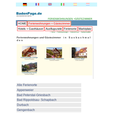
FERI
HOME
Ferienwohnungen + 
Hotels + Gasthäuser
Ausflu
>
hom
Ferienwohnungen und Gästezim
d e n