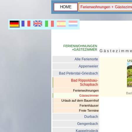
HOME
Ferienwohnungen + Gästezim
FERIENWOHNUNGEN
+GÄSTEZIMMER
G ä s t e z i m m
Alle Ferienorte
Url
Appenweier
Bad Peterstal-Griesbach
Bad Rippoldsau-
Schapbach
Ferienwohnungen
Bad
Gästezimmer
Urlaub auf dem Bauernhof
Ferienhäuser
Freie Termine
Durbach
Gengenbach
Kappelrodeck