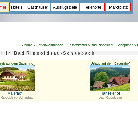
mer
Hotels + Gasthäuser
Ausflugsziele
Ferienorte
Marktplatz
>
home
>
Ferienwohnungen + Gästezimmer
>
Bad Rippoldsau- Schapbach
>
 e r i n
B a d R i p p o l d s a u - S c h a p b a c h
aub auf dem Bauernhof
Urlaub auf dem Bauernhof
Maierhof
Hanselehof
 Rippoldsau-Schapbach
Bad Rippoldsau