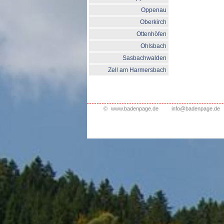
Oppenau
Oberkirch
Ottenhöfen
Ohlsbach
Sasbachwalden
Zell am Harmersbach
©
www.badenpage.de
info@badenpage.de