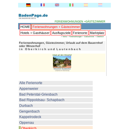
FERI
HOME
Ferienwohnungen + 
Hotels + Gasthäuser
Ausflu
Ferienwohnungen, Gästezimme
oder Winzerhof
i n O b e r k i r c h u n d L a 
Urlaub auf 