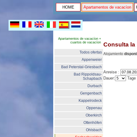
HOME
Apartamentos de vacacíon
Apartamentos de vacacíon +
cuartos de vacacíon
Consulta la
Todos ofertas
Alojamiento
disponi
Appenweier
Bad Peterstal-Griesbach
Anreise :
Bad Rippoldsau-
Dauer:
Tage
Schapbach
Durbach
Gengenbach
Kappelrodeck
Oppenau
Oberkirch
Ottenhöfen
Ohlsbach