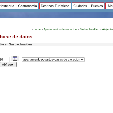
Hostelería + Gastronomia
Destinos Turísticos
Ciudades + Pueblos
Mar
>
home
>
Apartamentos de vacacíon
>
Sasbachwalden
>
Alojamie
 base de datos
ble
en
Sasbachwalden