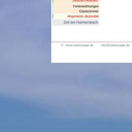
Sasbachwalden
Ferienwohnungen
Gästezimmer
Alojamiento disponible
Zell am Harmersbach
©
www.badenpage.de
info@badenpage.de