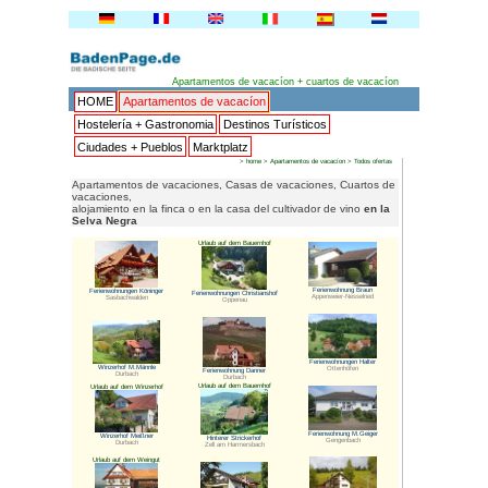
Apartamentos
HOME
Apartamentos de va
Hostelería + Gastronomia
De
Ciudades + Pueblos
Marktpl
Apartamentos de vacaciones, C
vacaciones,
alojamiento en la finca o en la 
Selva Negra