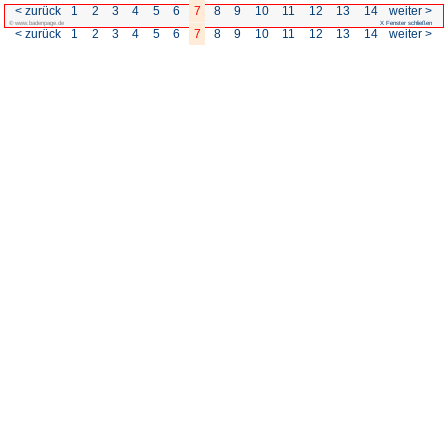
< zurück
1
2
3
4
5
6
7
© www.badenpage.de
< zurück
1
2
3
4
5
6
7