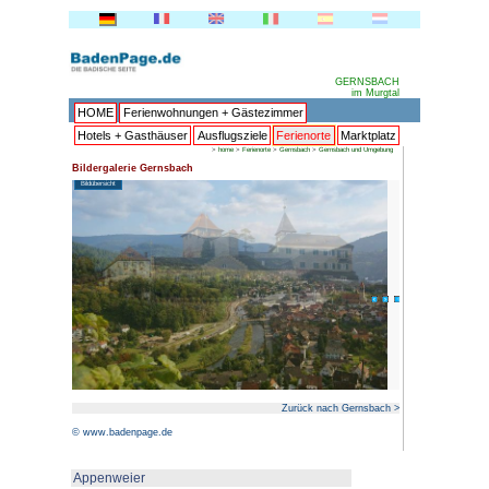
HOME
Ferienwohnungen + 
Hotels + Gasthäuser
Ausflu
>
home
Bildergalerie Gernsbach
Bildübersicht