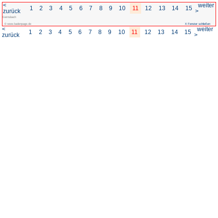
<
1
2
3
4
5
6
7
8
zurück
Gernsbach
© www.badenpage.de
<
1
2
3
4
5
6
7
8
zurück