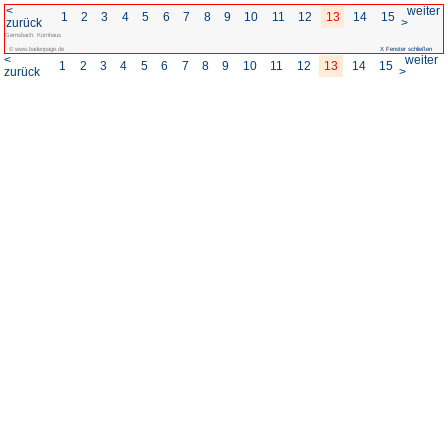
<
1
2
3
4
5
6
7
8
zurück
Gernsbach: Kornhaus
© www.badenpage.de
<
1
2
3
4
5
6
7
8
zurück