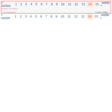
<
1
2
3
4
5
6
7
8
zurück
Gernsbach: Storchenturm
© www.badenpage.de
<
1
2
3
4
5
6
7
8
zurück