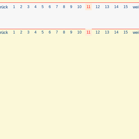
rück
1
2
3
4
5
6
7
8
9
10
11
12
13
14
15
wei
rück
1
2
3
4
5
6
7
8
9
10
11
12
13
14
15
wei