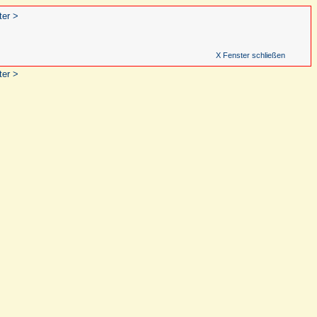
ter >
X Fenster schließen
ter >