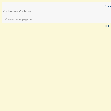
< zu
Zuckerberg-Schloss
© www.badenpage.de
< zu