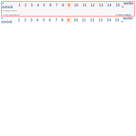
<
1
2
3
4
5
6
7
8
zurück
Zuckerberg-Schloss
© www.badenpage.de
<
1
2
3
4
5
6
7
8
zurück