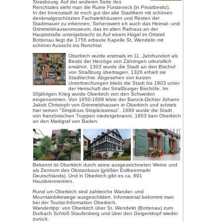
Bilderschau: Bild anklicken!
Oberkirch – schönes Städtche
Weinstraße
Am Fuß des Schwarzwaldes, wo 
Rheinebene hin öffnet, liegt die
Die 20.000 Einwohner zählende S
sich – auch aufgrund der verkeh
Ausflugsziele sind von hier aus s
Urlaubsdomizil an. Und auch ein
gibt einiges zu sehen in und um
Am Eingang des Renchtales befi
Wahrzeichen von Oberkirch:
die
Die malerische Ruine ist tagsübe
Von der Burgruine aus hat man