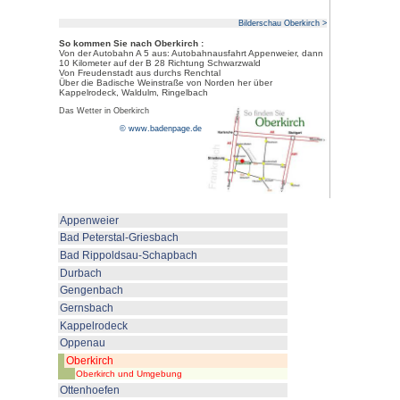
auf Oberkirch
und die Rheineben
Strasbourg. Auf der anderen Se
Renchtales sieht man die Ruine F
In der Innenstadt ist noch gut d
denkmalgeschützten Fachwerkh
Stadtmauer zu erkennen. Sehen
Grimmelshausenmuseum, das im
Hauptstraße untergebracht ist.Au
Bottenau liegt die 1756 erbaute
schöner Aussicht ins Renchtal.
Oberkirch wurde 
Besitz der Herzö
erwähnt. 1303 w
von Straßburg üb
Stadtrechte. Ab
Unterbrechungen 
der Herrschaft d
30jährigen Krieg wurde Oberki