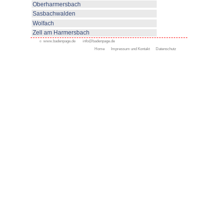
eingenommen. Von 1650-1668 le
Jakob Christoph von Grimmelsha
hier seinen "Simplicius Simplici
von französischen Truppen nie
an den Markgraf von Baden.
Bekannt ist Oberkirch durch se
als Zentrum des Obstanbaus (gr
Deutschlands). Und in Oberkirch
Hausbrennereien.
Rund um Oberkirch sind zahlrei
Mountainbikewege ausgeschilde
bei der Tourist-Information Oberk