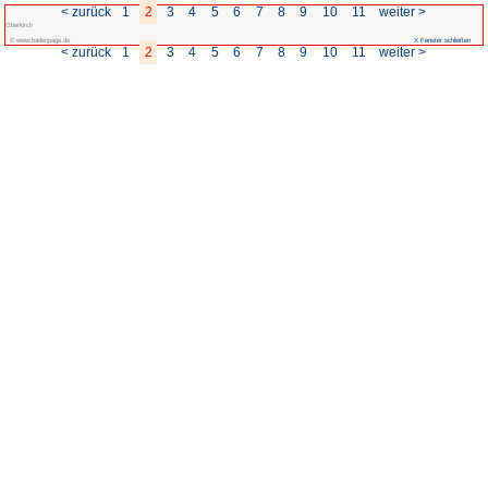
< zurück
1
2
3
4
5
Oberkirch
© www.badenpage.de
< zurück
1
2
3
4
5