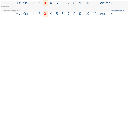
< zurück
1
2
3
4
5
Oberkirch
© www.badenpage.de
< zurück
1
2
3
4
5