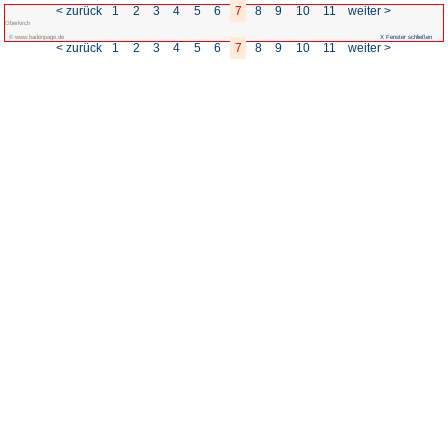
< zurück
1
2
3
4
5
Oberkirch
© www.badenpage.de
< zurück
1
2
3
4
5