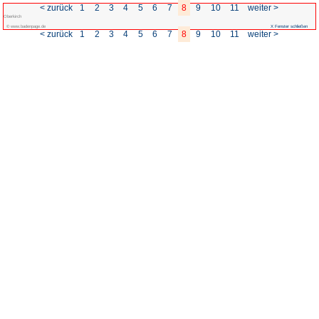
< zurück
1
2
3
4
5
Oberkirch
© www.badenpage.de
< zurück
1
2
3
4
5