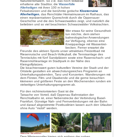
Bilderschau: Bild anklicken!
Oppenau mit den Ortsteilen Iba
Lierbach/Allerheiligen, Maisac
ein ideal ruhiger Luftkurort im 
idyllischen Bergwelt zwischen M
Schliffkopf (1.050 m), zwische
und der Badischen Weinstraße. E
denjenigen, der den Schwarzwal
und erwandern möchte. Rund um 
weitverzweigtes Netz von Spaz
vielen reizvollen Seitentälern.
Die Stadt Oppenau wurde im 12
gegründet und bietet aus dieser
darauffolgenden Jahrhunderten