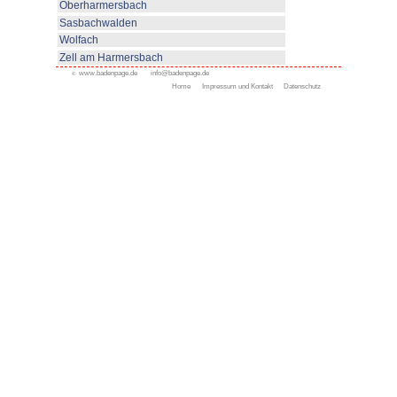
Rasenmühleanlage im Stadtpark
Kleingolfplatzes.
Die beachtenswert guten kulture
Ortsteile gestalten ein abwech
Unterhaltungsabenden, Tanz u
dem Förster, Film- und Diaaben
kleineren und größeren Feste 
vielseitiges Unterhaltungsprogr
Für den nichtmotorisierten Gast i
Tatsache von Vorteil, daß Oppe
Renchtalbahn ist, einer Nebens
Frankfurt. Günstige Nah- und F
und darauf abgestimmte Postbus
ohne Auto "mobil" werden.