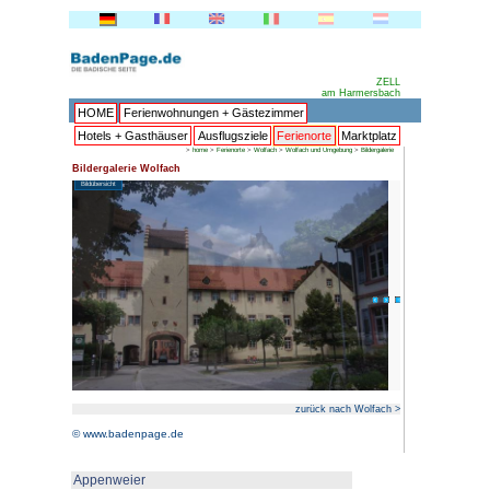
HOME
Ferienwohnungen + 
Hotels + Gasthäuser
Ausflu
>
home
>
Ferien
Bildergalerie Wolfach
Bildübersicht