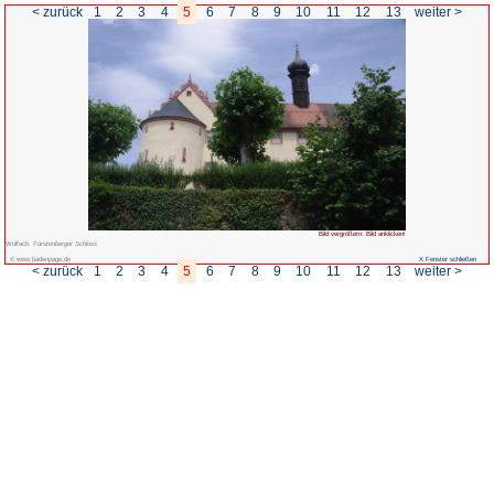
< zurück
1
2
3
4
5
6
7