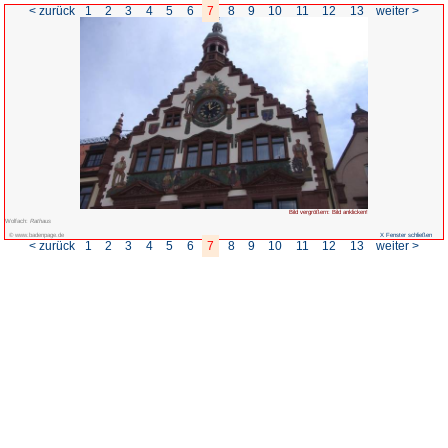
< zurück
1
2
3
4
5
6
7