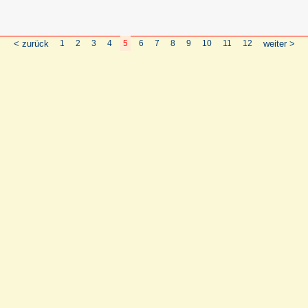
< zurück
1
2
3
4
5
6
7
8
9
10
11
12
weiter >