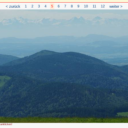
< zurück
1
2
3
4
5
6
7
8
9
10
11
12
weiter >
 anklicken!