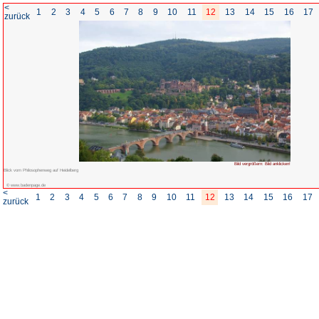
<
1
2
3
4
5
6
7
8
zurück