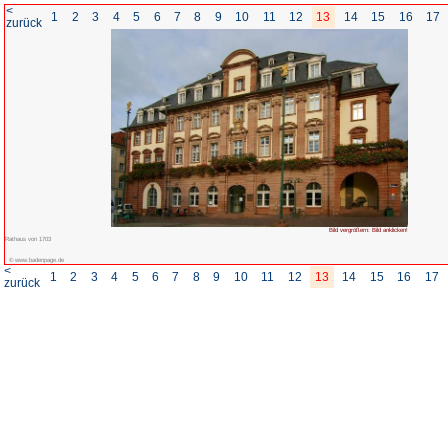
<
1
2
3
4
5
6
7
8
zurück