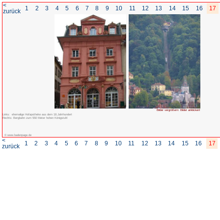
<
1
2
3
4
5
6
7
8
zurück