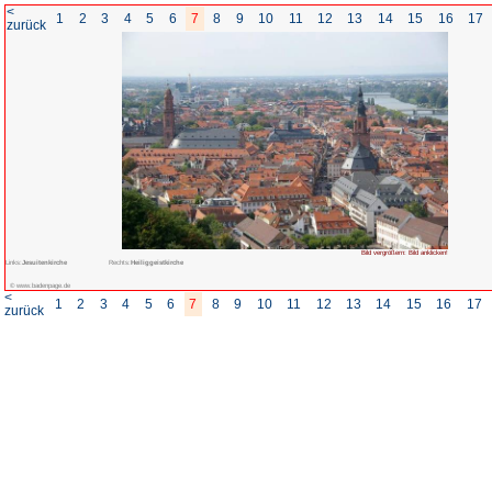
<
1
2
3
4
5
6
7
8
zurück