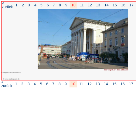
<
1
2
3
4
5
6
7
8
zurück