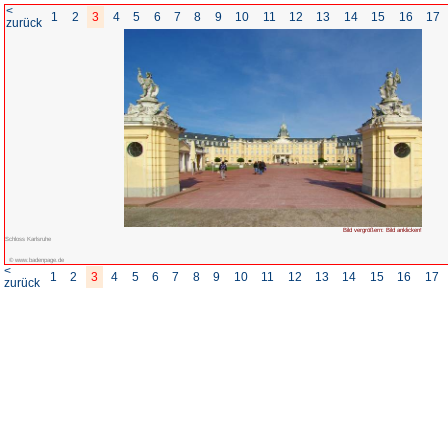
<
1
2
3
4
5
6
7
8
zurück