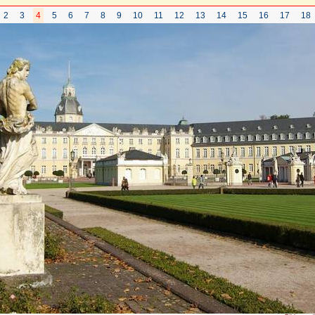
2
3
4
5
6
7
8
9
10
11
12
13
14
15
16
17
18