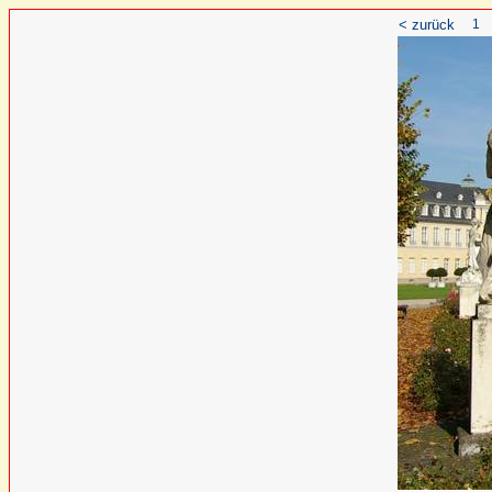
< zurück
1