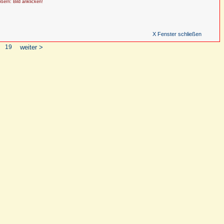
ößern: Bild anklicken!
X Fenster schließen
19
weiter >