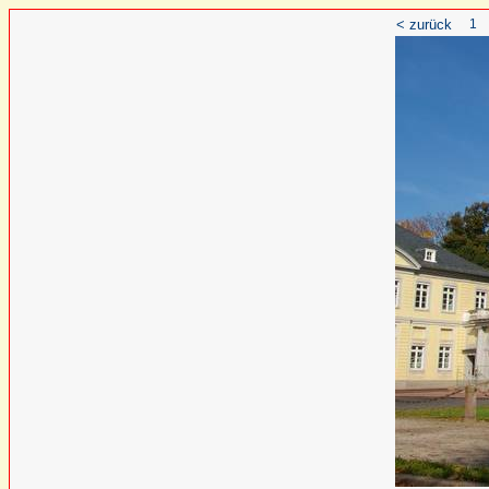
< zurück
1