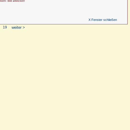
ößern: Bild anklicken!
X Fenster schließen
19
weiter >