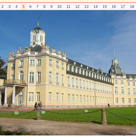
2
3
4
5
6
7
8
9
10
11
12
13
14
15
16
17
18