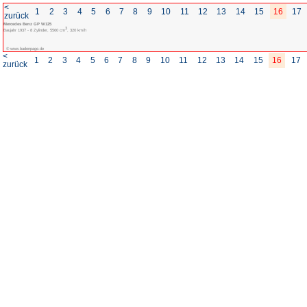
<
1
2
3
4
5
6
7
8
zurück
Mercedes Benz GP W125
3
Baujahr 1937 - 8 Zylinder, 5560 cm
, 320 km/h
© www.badenpage.de
<
1
2
3
4
5
6
7
8
zurück