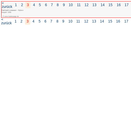
<
1
2
3
4
5
6
7
8
zurück
Panhard-Levassor
- Biplace
Baujahr 1908
© www.badenpage.de
<
1
2
3
4
5
6
7
8
zurück