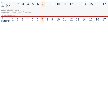
<
1
2
3
4
5
6
7
8
zurück
Bugatti Cabriolet Type 46
3
Baujahr 1930 - 8 Zylinder, 5350 cm
, 140 Km/h
© www.badenpage.de
<
1
2
3
4
5
6
7
8
zurück